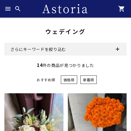
menu
search
shopping_cart
ウェデイング
さらにキーワードを絞り込む
14
件の商品が見つかりました
おすすめ順
価格順
新着順