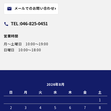
メールでのお問い合わせ
mail
TEL :046-825-0451
call
営業時間
月〜土曜日 10:00～19:00
日曜日 10:00〜18:00
2026年8月
日
月
火
水
木
金
土
1
2
3
4
5
6
7
8