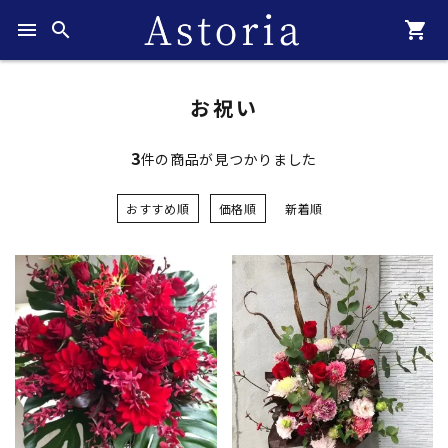
menu
search
shopping_cart
お祝い
3
件の商品が見つかりました
おすすめ順
価格順
新着順