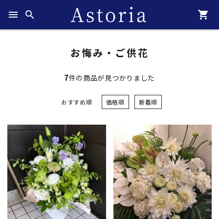
menu
search
shopping_cart
お悔み・ご供花
7
件の商品が見つかりました
おすすめ順
価格順
新着順