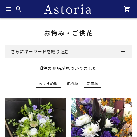
menu
search
shopping_cart
お悔み・ご供花
さらにキーワードを絞り込む
8
件の商品が見つかりました
おすすめ順
価格順
新着順