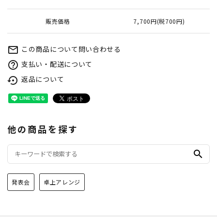
販売価格
7,700円(税700円)
この商品について問い合わせる
mail_outline
支払い・配送について
help_outline
返品について
settings_backup_restore
他の商品を探す
search
発表会
卓上アレンジ