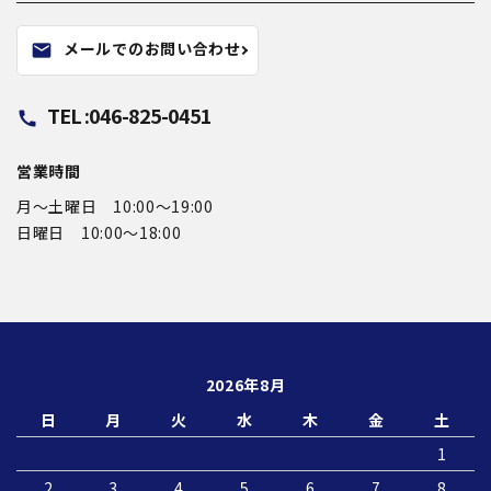
メールでのお問い合わせ
mail
TEL :046-825-0451
call
営業時間
月〜土曜日 10:00～19:00
日曜日 10:00〜18:00
2026年8月
日
月
火
水
木
金
土
1
2
3
4
5
6
7
8