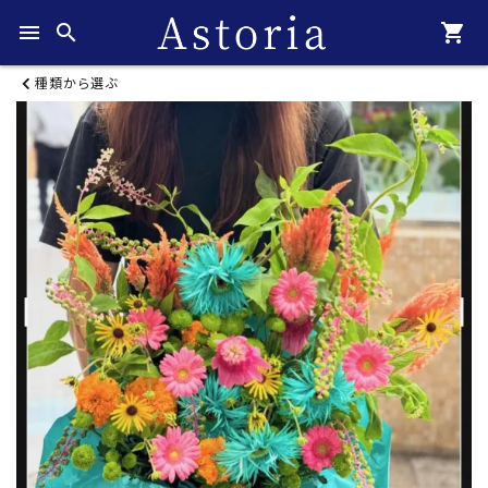
menu
search
shopping_cart
種類から選ぶ