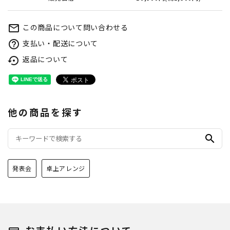
この商品について問い合わせる
mail_outline
支払い・配送について
help_outline
返品について
settings_backup_restore
他の商品を探す
search
発表会
卓上アレンジ
お支払い方法について