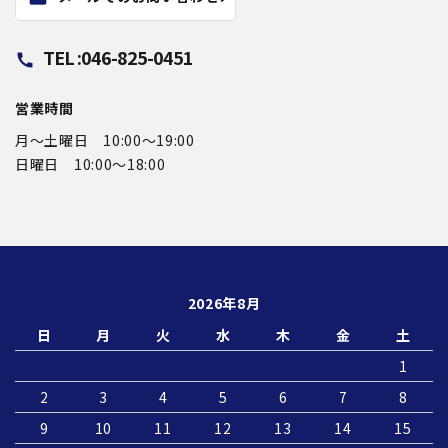
TEL :046-825-0451
call
営業時間
月〜土曜日 10:00～19:00
日曜日 10:00〜18:00
2026年8月
日
月
火
水
木
金
土
1
2
3
4
5
6
7
8
9
10
11
12
13
14
15