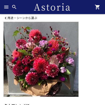
menu
search
shopping_cart
用途・シーンから選ぶ