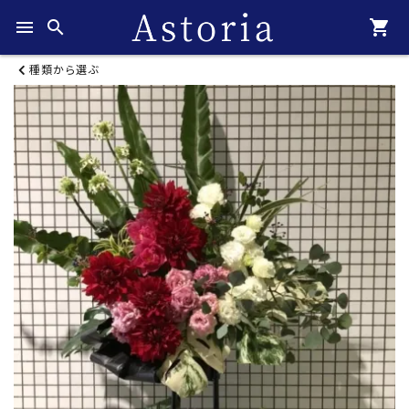
menu
search
shopping_cart
種類から選ぶ